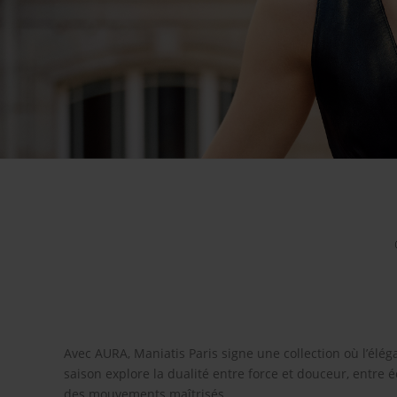
Avec AURA, Maniatis Paris signe une collection où l’élé
saison explore la dualité entre force et douceur, entre 
des mouvements maîtrisés.