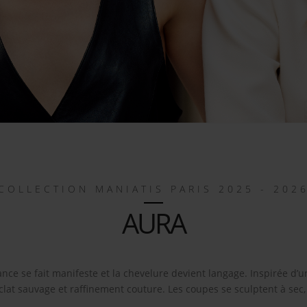
COLLECTION MANIATIS PARIS 2025 - 202
AURA
gance se fait manifeste et la chevelure devient langage. Inspirée d
éclat sauvage et raffinement couture. Les coupes se sculptent à se